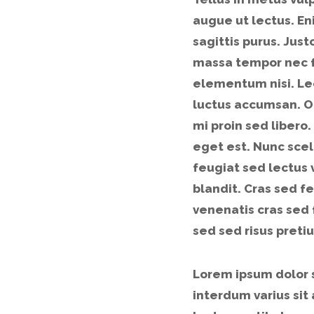
augue ut lectus. En
sagittis purus. Just
massa tempor nec f
elementum nisi. Lec
luctus accumsan. 
mi proin sed libero
eget est. Nunc scel
feugiat sed lectus
blandit. Cras sed fe
venenatis cras sed 
sed sed risus pret
Lorem ipsum dolor s
interdum varius sit