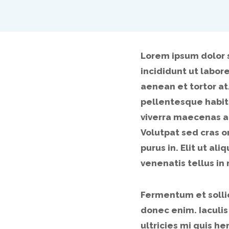
Lorem ipsum dolor 
incididunt ut labor
aenean et tortor at
pellentesque habit
viverra maecenas a
Volutpat sed cras o
purus in. Elit ut al
venenatis tellus in
Fermentum et sollic
donec enim. Iaculis
ultricies mi quis he