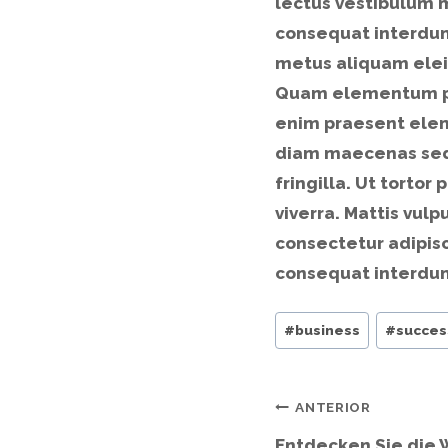
lectus vestibulum 
consequat interdum
metus aliquam eleif
Quam elementum pu
enim praesent elemen
diam maecenas sed. 
fringilla. Ut torto
viverra. Mattis vul
consectetur adipisc
consequat interdum
#
business
#
succes
ANTERIOR
Entdecken Sie die 