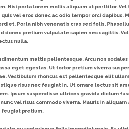
m. Nisi porta lorem mollis aliquam ut porttitor. Vel
a quis vel eros donec ac odio tempor orci dapibus. M
iet. Porta nibh venenatis cras sed felis. Phasellu
d donec pretium vulputate sapien nec sagittis. Vol
ectus nulla.
condimentum mattis pellentesque. Arcu non sodales
ssa eget egestas. Ut tortor pretium viverra suspe
tae. Vestibulum rhoncus est pellentesque elit ulla
stique risus nec feugiat in. Ut ornare lectus sit am
m. Ipsum suspendisse ultrices gravida dictum fusc
unc vel risus commodo viverra. Mauris in aliquam s
feugiat pretium.
putate eu scelerisque felis imperdiet proin. Eu ultr