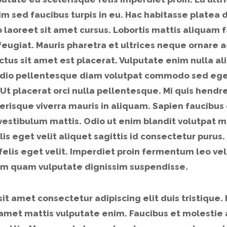
im sed faucibus turpis in eu. Hac habitasse platea
o laoreet sit amet cursus. Lobortis mattis aliquam 
eugiat. Mauris pharetra et ultrices neque ornare
tus sit amet est placerat. Vulputate enim nulla ali
Odio pellentesque diam volutpat commodo sed ege
. Ut placerat orci nulla pellentesque. Mi quis hend
erisque viverra mauris in aliquam. Sapien faucibus
 vestibulum mattis. Odio ut enim blandit volutpat 
lis eget velit aliquet sagittis id consectetur purus.
felis eget velit. Imperdiet proin fermentum leo v
ium quam vulputate dignissim suspendisse.
it amet consectetur adipiscing elit duis tristique
 amet mattis vulputate enim. Faucibus et molestie 