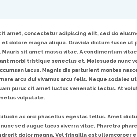
sit amet, consectetur adipiscing elit, sed do eius
e et dolore magna aliqua. Gravida dictum fusce ut p
. Mauris sit amet massa vitae. A condimentum vitae
ant morbi tristique senectus et. Malesuada nunc 
ccumsan lacus. Magnis dis parturient montes nascet
rnare arcu dui vivamus arcu felis. Neque sodales ut
iquam purus sit amet luctus venenatis lectus. At vol
 metus vulputate.
itudin ac orci phasellus egestas tellus. Amet dict
 nunc sed augue lacus viverra vitae. Pharetra pha
ndrerit dolor magna. Vel fringilla est ullamcorper eg