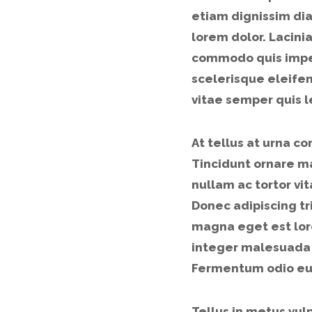
etiam dignissim dia
lorem dolor. Lacini
commodo quis imperd
scelerisque eleifen
vitae semper quis l
At tellus at urna 
Tincidunt ornare ma
nullam ac tortor vi
Donec adipiscing tri
magna eget est lore
integer malesuada n
Fermentum odio eu 
Tellus in metus vul