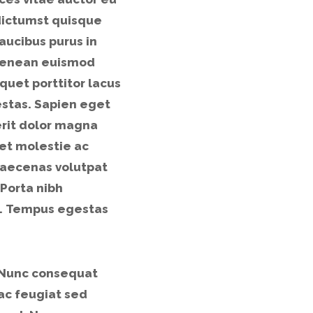
 dictumst quisque
faucibus purus in
 aenean euismod
quet porttitor lacus
stas. Sapien eget
rerit dolor magna
 et molestie ac
maecenas volutpat
 Porta nibh
el. Tempus egestas
. Nunc consequat
ac feugiat sed