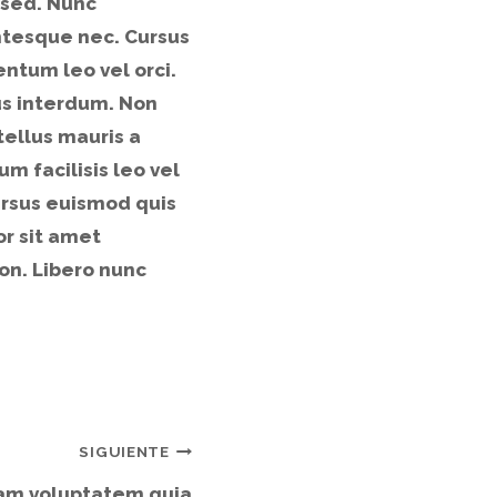
 sed. Nunc
ntesque nec. Cursus
ntum leo vel orci.
s interdum. Non
tellus mauris a
m facilisis leo vel
cursus euismod quis
or sit amet
non. Libero nunc
SIGUIENTE
am voluptatem quia