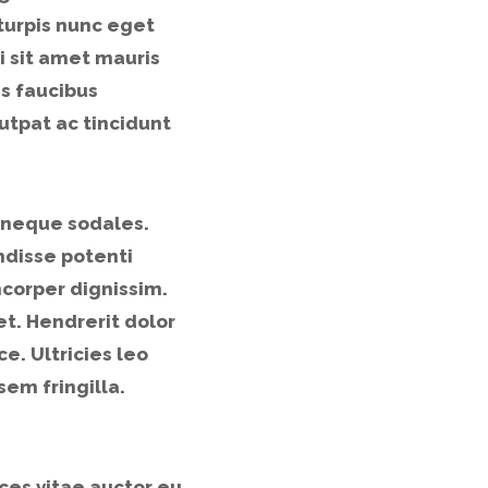
 turpis nunc eget
i sit amet mauris
s faucibus
utpat ac tincidunt
 neque sodales.
ndisse potenti
mcorper dignissim.
et. Hendrerit dolor
e. Ultricies leo
em fringilla.
ices vitae auctor eu