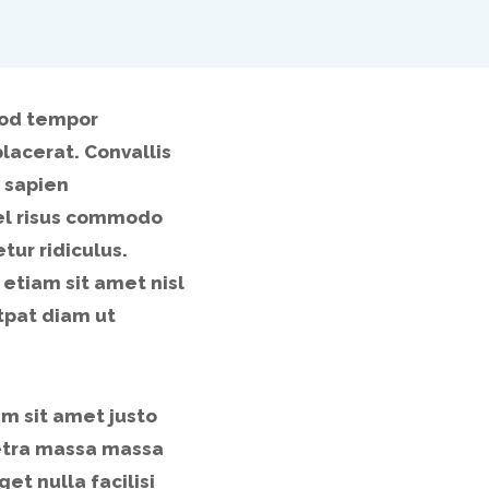
mod tempor
lacerat. Convallis
 sapien
vel risus commodo
ur ridiculus.
 etiam sit amet nisl
utpat diam ut
um sit amet justo
retra massa massa
et nulla facilisi