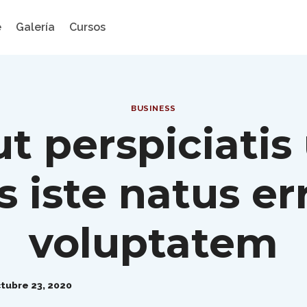
e
Galería
Cursos
BUSINESS
ut perspiciatis
 iste natus err
voluptatem
tubre 23, 2020