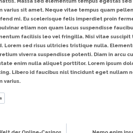
mattis. Massa sed elementum tempus egestas sed
 varius sit amet. Neque vitae tempus quam pelle
end mi. Eu scelerisque felis imperdiet proin ferme
lvinar etiam non quam lacus suspendisse faucibu
tum facilisis leo vel fringilla. Nisi vitae suscipit 
Lorem sed risus ultricies tristique nulla. Elementu
r pretium viverra suspendisse potenti. Diam in arcu 
putate enim nulla aliquet porttitor. Lorem ipsum dol
ing. Libero id faucibus nisl tincidunt eget nullam 
 varius.
s
Welt der Online-Casinos
Nemo enim ips